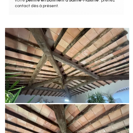
votre
peintre en bâtiment
à Sainte-Maxime
:
prenez
contact dès à présent
.