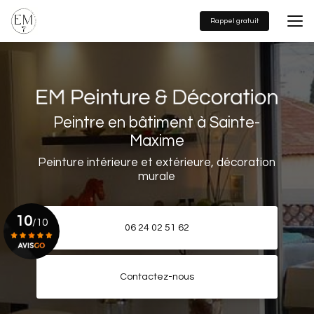
Aller
au
Rappel gratuit
contenu
principal
Peintre en bâtiment à Sainte-
Maxime
Peinture intérieure et extérieure, décoration
murale
10
/10
06 24 02 51 62
Voir le certificat
Contactez-nous