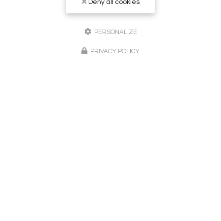
Deny all cookies
PERSONALIZE
PRIVACY POLICY
Peintre en bâtiment à Sainte-Maxime
83120 Le Plan-de-la-Tour
06 24 02 51 62
Lundi au vendredi :
8h - 20h
Suivez-nous sur les réseaux sociaux