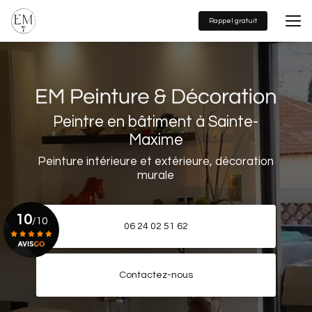
Aller
au
Rappel gratuit
contenu
principal
Peintre en bâtiment à Sainte-
Maxime
Peinture intérieure et extérieure, décoration
murale
10
/10
06 24 02 51 62
Voir le certificat
Contactez-nous