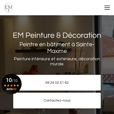
Aller
au
contenu
principal
Peintre en bâtiment à Sainte-
Maxime
Peinture intérieure et extérieure, décoration
murale
10
/10
06 24 02 51 62
Voir le certificat
Contactez-nous