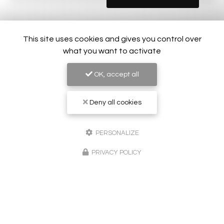
This site uses cookies and gives you control over
what you want to activate
OK, accept all
Deny all cookies
PERSONALIZE
PRIVACY POLICY
Peintre en bâtiment à Sainte-Maxime
83120 Le Plan-de-la-Tour
06 24 02 51 62
Lundi au vendredi :
8h - 20h