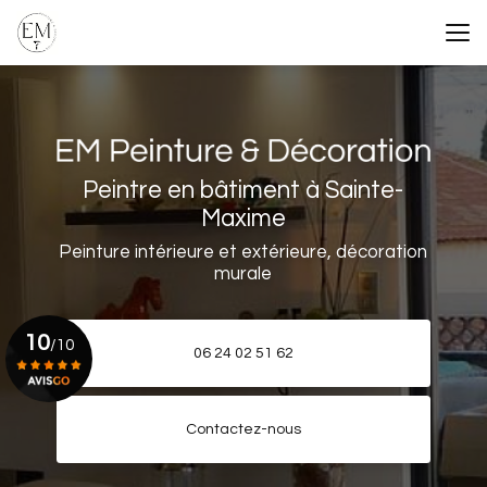
Aller
au
contenu
principal
Peintre en bâtiment à Sainte-
Maxime
Peinture intérieure et extérieure, décoration
murale
10
/10
06 24 02 51 62
Voir le certificat
Contactez-nous