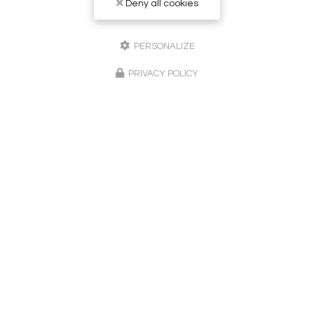
Deny all cookies
Peintre en bâtiment à Sainte-Maxime
83120 Le Plan-de-la-Tour
PERSONALIZE
06 24 02 51 62
PRIVACY POLICY
Lundi au vendredi :
8h - 20h
Suivez-nous sur les réseaux sociaux
Envoyez un message
Nom Prénom