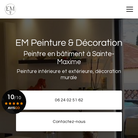
Aller
au
contenu
principal
Peintre en bâtiment à Sainte-
Maxime
Peinture intérieure et extérieure, décoration
murale
10
/10
06 24 02 51 62
Voir le certificat
Contactez-nous