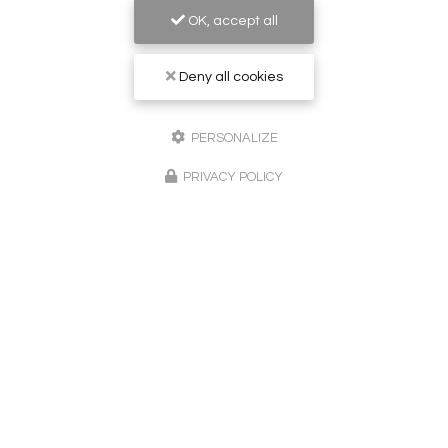
OK, accept all
Deny all cookies
Peintre en bâtiment à Sainte-Maxime
PERSONALIZE
83120 Le Plan-de-la-Tour
PRIVACY POLICY
06 24 02 51 62
Lundi au vendredi :
8h - 20h
Suivez-nous sur les réseaux sociaux