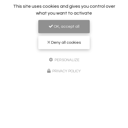
This site uses cookies and gives you control over
what you want to activate
OK, accept all
Deny all cookies
PERSONALIZE
Peintre en bâtiment à Sainte-Maxime
PRIVACY POLICY
83120 Le Plan-de-la-Tour
06 24 02 51 62
Lundi au vendredi :
8h - 20h
Suivez-nous sur les réseaux sociaux