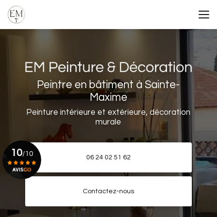
Aller
au
contenu
principal
Peintre en bâtiment à Sainte-
Maxime
Peinture intérieure et extérieure, décoration
murale
10
/10
06 24 02 51 62
Voir le certificat
Contactez-nous