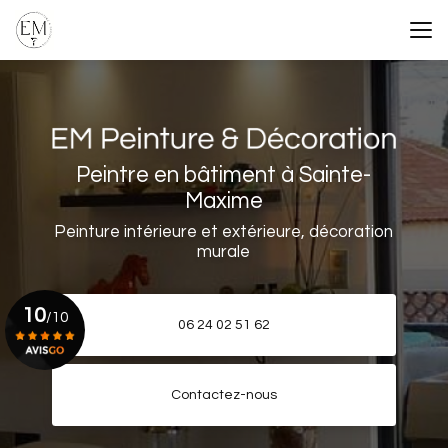
Aller
au
contenu
principal
Peintre en bâtiment à Sainte-
Maxime
Peinture intérieure et extérieure, décoration
murale
10
/10
06 24 02 51 62
Voir le certificat
Contactez-nous