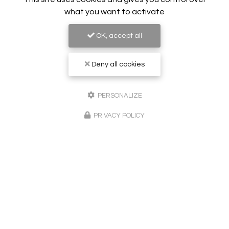
what you want to activate
OK, accept all
Deny all cookies
PERSONALIZE
Peintre en bâtiment à Sainte-Maxime
83120 Le Plan-de-la-Tour
PRIVACY POLICY
06 24 02 51 62
Lundi au vendredi :
8h - 20h
Suivez-nous sur les réseaux sociaux