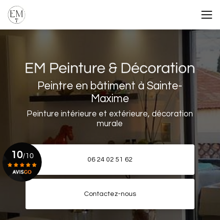
Aller
au
contenu
principal
Peintre en bâtiment à Sainte-
Maxime
Peinture intérieure et extérieure, décoration
murale
10
/10
06 24 02 51 62
Voir le certificat
Contactez-nous