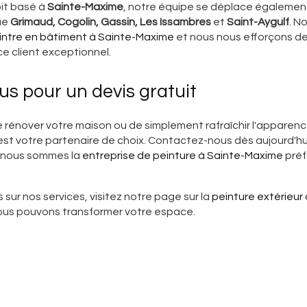
oit basé à
Sainte-Maxime
, notre équipe se déplace également
ue
Grimaud, Cogolin, Gassin, Les Issambres
et
Saint-Aygulf
. N
intre en bâtiment à Sainte-Maxime
et nous nous efforçons de
ce client exceptionnel.
s pour un devis gratuit
 rénover votre maison ou de simplement rafraîchir l'apparen
st votre partenaire de choix. Contactez-nous dès aujourd'hui
 nous sommes la
entreprise de peinture à Sainte-Maxime
préf
 sur nos services, visitez notre page sur la
peinture extérieur
s pouvons transformer votre espace.