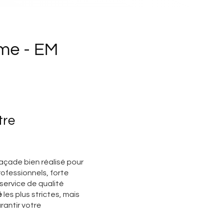
me - EM
tre
açade bien réalisé pour
rofessionnels, forte
 service de qualité
é
les plus strictes, mais
rantir votre