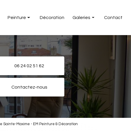
Peinture
Décoration
Galeries
Contact
inture intérieure
Peinture
einture extérieure
Décoration
06 24 02 51 62
Contactez-nous
ale Sainte-Maxime - EM Peinture & Décoration