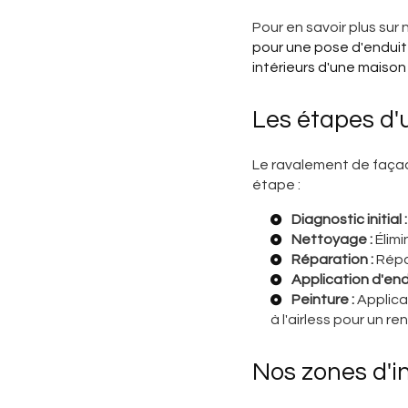
Pour en savoir plus sur 
pour une pose d'enduit 
intérieurs d'une maiso
Les étapes d'
Le ravalement de façad
étape :
Diagnostic initial :
Nettoyage :
Élimi
Réparation :
Répa
Application d'endu
Peinture :
Applica
à l'airless
pour un ren
Nos zones d'i