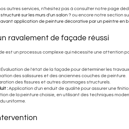
nos autres services, n'hésitez pas à consulter notre page dédi
structuré sur les murs d'un salon ?
ou encore notre section su
n avant application de peinture décorative par un peintre en 
un ravalement de façade réussi
e est un processus complexe qui nécessite une attention pa
Évaluation de l'état de la façade pour déterminer les travau
nation des salissures et des anciennes couches de peinture.
ration des fissures et autres dommages structurels.
it :
Application d'un enduit de qualité pour assurer une finitio
tion de la peinture choisie, en utilisant des techniques mod
du uniforme.
ntervention