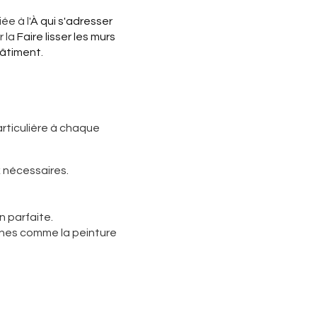
ée à l'
À qui s'adresser
r la
Faire lisser les murs
bâtiment
.
rticulière à chaque
x nécessaires.
n parfaite.
ernes comme la
peinture