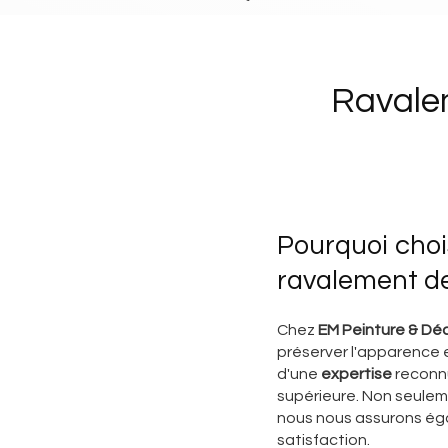
Ravale
Pourquoi choi
ravalement d
Chez
EM Peinture & Dé
préserver l'apparence e
d'une
expertise
reconnu
supérieure. Non seule
nous nous assurons égal
satisfaction.