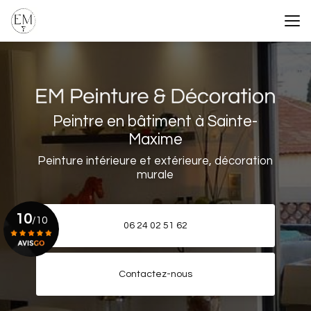
Aller
au
contenu
principal
Peintre en bâtiment à Sainte-
Maxime
Peinture intérieure et extérieure, décoration
murale
10
/10
06 24 02 51 62
Voir le certificat
Contactez-nous