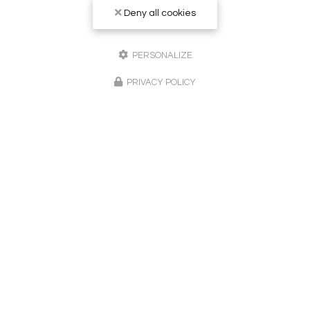
Deny all cookies
Peintre en bâtiment à Sainte-Maxime
83120 Le Plan-de-la-Tour
PERSONALIZE
06 24 02 51 62
PRIVACY POLICY
Lundi au vendredi :
8h - 20h
Suivez-nous sur les réseaux sociaux
Envoyez un message
Nom Prénom