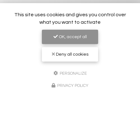
This site uses cookies and gives you control over
what you want to activate
OK, accept all
Deny all cookies
PERSONALIZE
Peintre en bâtiment à Sainte-Maxime
PRIVACY POLICY
83120 Le Plan-de-la-Tour
06 24 02 51 62
Lundi au vendredi :
8h - 20h
Suivez-nous sur les réseaux sociaux