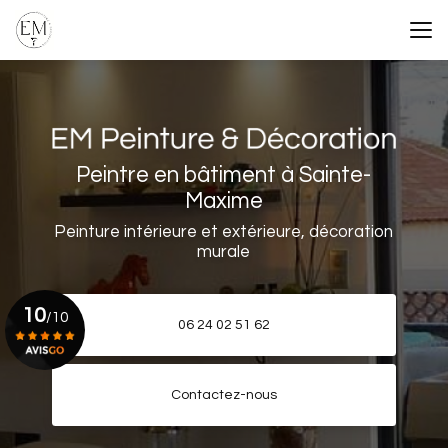
Aller
au
contenu
principal
Peintre en bâtiment à Sainte-
Maxime
Peinture intérieure et extérieure, décoration
murale
10
/10
06 24 02 51 62
Voir le certificat
Contactez-nous